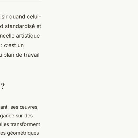
sir quand celui-
rd standardisé et
ncelle artistique
: c’est un
 plan de travail
 ?
tant, ses œuvres,
légance sur des
lles transforment
mes géométriques