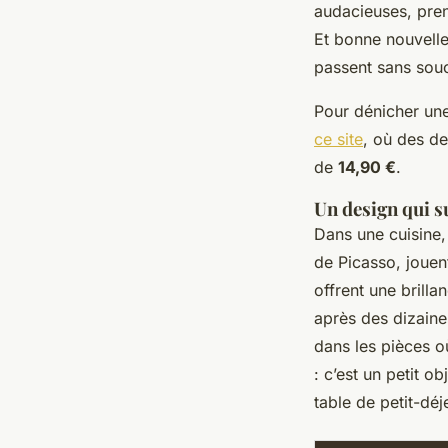
audacieuses, pren
Et bonne nouvelle 
passent sans souci
Pour dénicher une
ce site
, où des de
de
14,90 €
.
Un design qui s
Dans une cuisine,
de Picasso, jouent
offrent une brilla
après des dizaine
dans les pièces o
: c’est un petit o
table de petit-déj