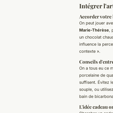
Intégrer l'a
Accorder votre 
On peut jouer ave
Marie-Thérèse
, 
un chocolat chaud
influence la perc
contexte ».
Conseils d'entr
On a tous eu ce m
porcelaine de qual
suffisent. Évitez
souple, ou utilis
bain de bicarbona
L'idée cadeau o