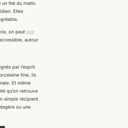
 un thé du matin.
idien. Elles
agréable.
erie, on peut
voir
 accessible, autour
nés par l’esprit
rcelaine fine, ils
ginale. Et même
ité qu’on retrouve
n simple récipient
 étagère ou une