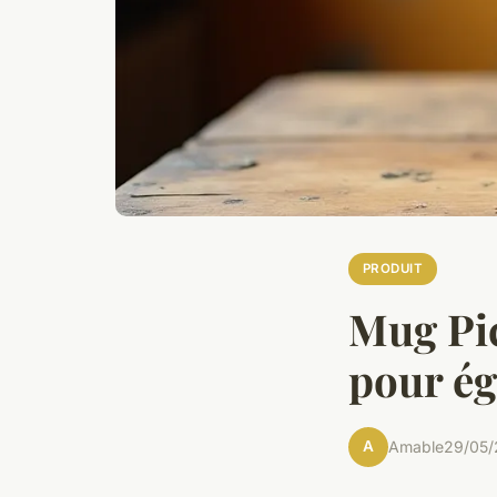
PRODUIT
Mug Pic
pour ég
A
Amable
29/05/