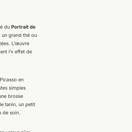
né du
Portrait de
, un grand thé ou
tées. L’œuvre
nt l’« effet de
 Picasso en
stes simples
 une brosse
 tanin, un petit
u de soin.