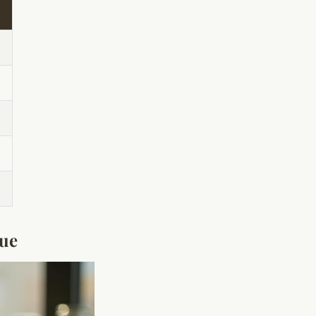
s
que