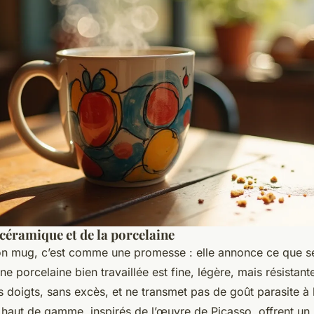
 céramique et de la porcelaine
on mug, c’est comme une promesse : elle annonce ce que se
e porcelaine bien travaillée est fine, légère, mais résistante
s doigts, sans excès, et ne transmet pas de goût parasite à 
haut de gamme, inspirés de l’œuvre de Picasso, offrent un b