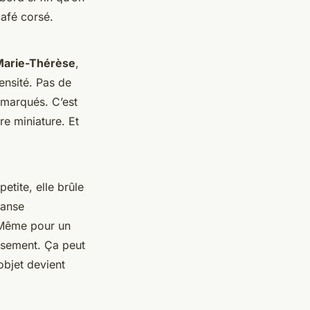
café corsé.
 Marie-Thérèse
,
ensité. Pas de
s marqués. C’est
re miniature. Et
petite, elle brûle
 anse
 Même pour un
ersement. Ça peut
objet devient