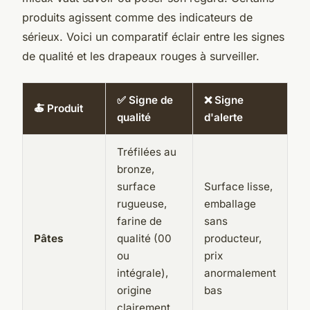
produits agissent comme des indicateurs de
sérieux. Voici un comparatif éclair entre les signes
de qualité et les drapeaux rouges à surveiller.
✅ Signe de
❌ Signe
🍝 Produit
qualité
d'alerte
Tréfilées au
bronze,
surface
Surface lisse,
rugueuse,
emballage
farine de
sans
Pâtes
qualité (00
producteur,
ou
prix
intégrale),
anormalement
origine
bas
clairement